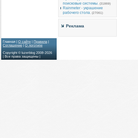
поисковые системы.
(31869)
Rainmeter - украшение
рабочего стола.
(27061)
Реклама
Главная |
О сайте
|
Правила
|
Соглашение
|
О логотипе
Copyright © luzerblog 2008-
2026
| Все права защищены |