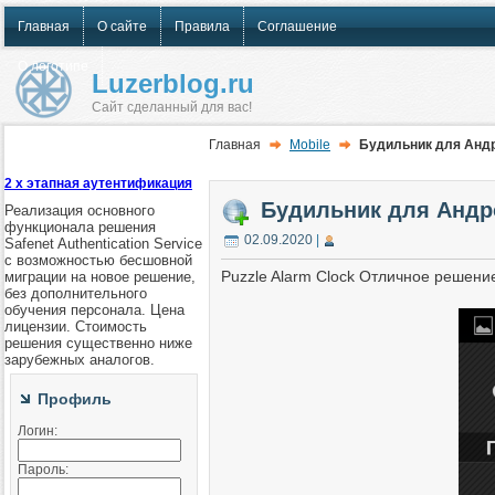
Главная
О сайте
Правила
Соглашение
О логотипе
Luzerblog.ru
Сайт сделанный для вас!
Главная
Mobile
Будильник для Андр
2 х этапная аутентификация
Будильник для Андро
Реализация основного
функционала решения
02.09.2020
|
Safenet Authentication Service
с возможностью бесшовной
Puzzle Alarm Clock Отличное решение
миграции на новое решение,
без дополнительного
обучения персонала. Цена
лицензии. Стоимость
решения существенно ниже
зарубежных аналогов.
Профиль
Логин:
Пароль: