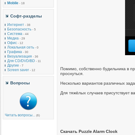
Mobile
- 18
Софт-разделы
Интернет
- 38
Безопасность
- 5
Система
- 44
Медиа
- 29
Офис
- 12
Локальная сеть
- 0
Графика
- 30
Визуализация
- 36
Для CD/DVD/BD
- 11
Другие
- 7
Помимо, собственно будильника в пр
Screen saver
- 12
проснуться.
Вопросы
Несколько вариантов различных зада
Для тяжёлых случаев присутствует в
Читать вопросы...
(6)
Скачать Puzzle Alarm Clock