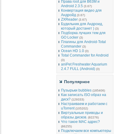
Права root для B63M и
Android 2.3.5
(3.67)
Конвертация видео для
Андройд
(3.67)
ZXReader
(3.67)
Будильник для Андроид,
который достанет )
(3)
Подборка лучших тем для
GO Locker
(3)
Плагины для Android-Total
Commander
(3)
Ocean HD 1.0
(3)
Total Commander for Android
(3)
aniPet Freshwater Aquarium
2.4.7 FULL (Android)
(3)
Популярное
Пузырьки bubbles
(185406)
Как записать ISO образ на
диск?
(129333)
Настраиваем и работаем с
uTorrent
(105202)
Виртуальные приводы и
образы дисков.
(92276)
Что такое MAC адрес?
(86255)
Подключаем все компьютеры