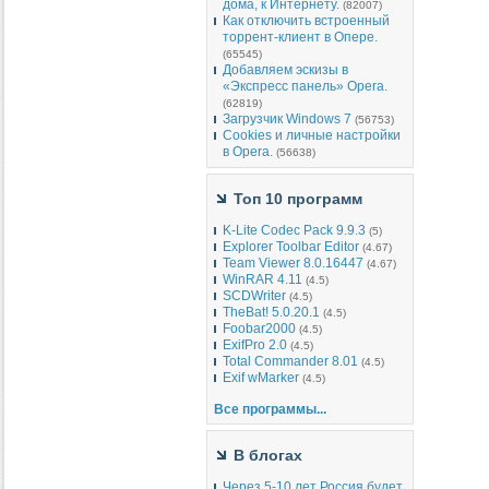
дома, к Интернету.
(82007)
Как отключить встроенный
торрент-клиент в Опере.
(65545)
Добавляем эскизы в
«Экспресс панель» Opera.
(62819)
Загрузчик Windows 7
(56753)
Cookies и личные настройки
в Opera.
(56638)
Топ 10 программ
K-Lite Codec Pack 9.9.3
(5)
Explorer Toolbar Editor
(4.67)
Team Viewer 8.0.16447
(4.67)
WinRAR 4.11
(4.5)
SCDWriter
(4.5)
TheBat! 5.0.20.1
(4.5)
Foobar2000
(4.5)
ExifPro 2.0
(4.5)
Total Commander 8.01
(4.5)
Exif wMarker
(4.5)
Все программы...
В блогах
Через 5-10 лет Россия будет