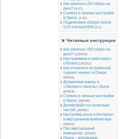
Как записать ISO образ на
диск?
(3.67)
Cookies и личные настройки
в Opera.
(3.33)
Подключаем iZotope Ozone
5.02 к foobar2000
(3.2)
Читаемые инструкции
Как записать ISO образ на
диск?
(129333)
Настраиваем и работаем с
uTorrent
(105202)
Как отключить встроенный
торрент-клиент в Опере.
(65545)
Добавляем эскизы в
«Экспресс панель» Opera.
(62819)
Cookies и личные настройки
в Opera.
(56638)
Делим файл на несколько
частей.
(40361)
Настройка proxy и Интернет
в виртуальном компьютере.
(39932)
Про виртуальный
компьютер.
(32500)
Opera – добавляем