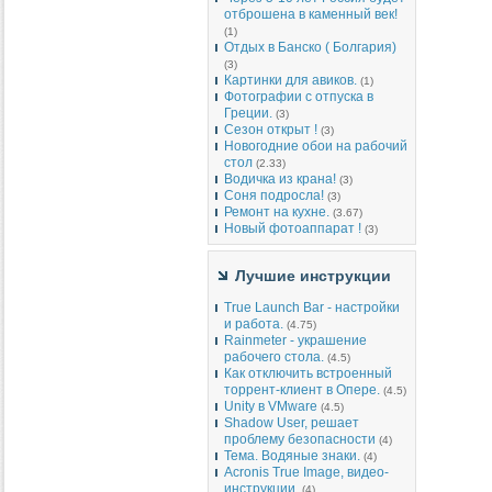
отброшена в каменный век!
(1)
Отдых в Банско ( Болгария)
(3)
Картинки для авиков.
(1)
Фотографии с отпуска в
Греции.
(3)
Сезон открыт !
(3)
Новогодние обои на рабочий
стол
(2.33)
Водичка из крана!
(3)
Соня подросла!
(3)
Ремонт на кухне.
(3.67)
Новый фотоаппарат !
(3)
Лучшие инструкции
True Launch Bar - настройки
и работа.
(4.75)
Rainmeter - украшение
рабочего стола.
(4.5)
Как отключить встроенный
торрент-клиент в Опере.
(4.5)
Unity в VMware
(4.5)
Shadow User, решает
проблему безопасности
(4)
Тема. Водяные знаки.
(4)
Acronis True Image, видео-
инструкции.
(4)