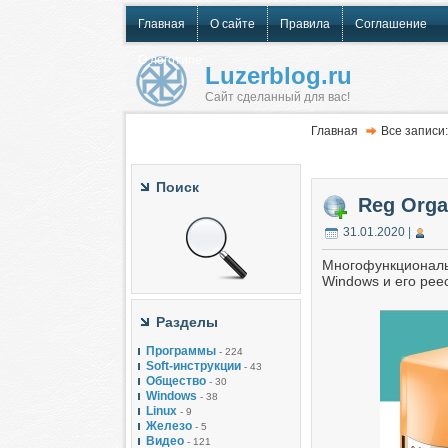
Главная
О сайте
Правила
Соглашение
О логотипе
Luzerblog.ru
Сайт сделанный для вас!
Главная
Все записи:
Поиск
Reg Orga
31.01.2020
|
Многофункциональ
Windows и его рее
Разделы
Программы
- 224
Soft-инструкции
- 43
Общество
- 30
Windows
- 38
Linux
- 9
Железо
- 5
Видео
- 121