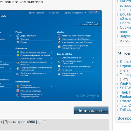
Как от
ля вашего компьютера.
встро
клиент
Добав
«Эксп
Opera.
Cookie
настро
Загруз
(53723)
Топ
K-Lite
Explor
(4.67)
Team V
(4.67)
WinRA
SCDWr
TheBat
Fooba
ExifPro
Total 
Exif w
Читать далее...
Все про
ы
| Просмотров: 4980 |
1