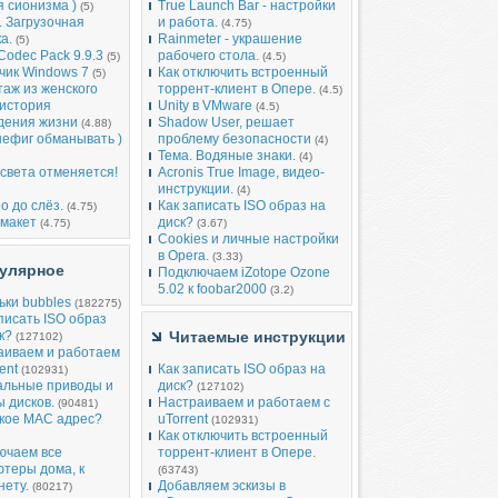
 сионизма )
True Launch Bar - настройки
(5)
 Загрузочная
и работа.
(4.75)
а.
Rainmeter - украшение
(5)
 Codec Pack 9.9.3
рабочего стола.
(5)
(4.5)
чик Windows 7
Как отключить встроенный
(5)
аж из женского
торрент-клиент в Опере.
(4.5)
 история
Unity в VMware
(4.5)
дения жизни
Shadow User, решает
(4.88)
нефиг обманывать )
проблему безопасности
(4)
Тема. Водяные знаки.
(4)
света отменяется!
Acronis True Image, видео-
инструкции.
(4)
о до слёз.
Как записать ISO образ на
(4.75)
-макет
диск?
(4.75)
(3.67)
Cookies и личные настройки
в Opera.
(3.33)
улярное
Подключаем iZotope Ozone
5.02 к foobar2000
(3.2)
ьки bubbles
(182275)
писать ISO образ
к?
Читаемые инструкции
(127102)
аиваем и работаем
ent
Как записать ISO образ на
(102931)
альные приводы и
диск?
(127102)
 дисков.
Настраиваем и работаем с
(90481)
акое MAC адрес?
uTorrent
(102931)
Как отключить встроенный
ючаем все
торрент-клиент в Опере.
теры дома, к
(63743)
нету.
Добавляем эскизы в
(80217)