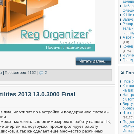
деяния
Набор.
флешк
K-Lite
Загруз
Репорт
тела -
зарож
А вот 
(4.8)
Конец 
(4.75)
Я личн
Гранд
Читать далее...
Поп
ы
| Просмотров: 2162 |
2
Пузыр
Как за
на дис
ilites 2013 13.0.3000 Final
Настр
с uTorr
Вирту
образы
з лучших утилит по настройке и поддержанию системы
Что т
нии.
(84176)
 поможет максимально оптимизировать работу вашего ПК,
Подкл
ие энергии на ноутбуках, проконтролирует работу
компью
Интер
 дисков, а так же сделает ещё множество различных