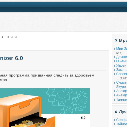
 31.01.2020
В р
Мир За
(2.5)
nizer 6.0
Дачна
О чём 
Ядови
Законы
Совсе
ная программа призванная следить за здоровьем
...
(3.67
стра.
Скрыт
Skype
Анекд
Анекд
Таллин
Луч
Серфи
Тайное