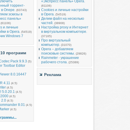
ключить
«Экспресс панель» Opera.
енный торрент-
(61106)
 в Опере.
Cookies и личные настройки
(63743)
ляем эскизы в
в Opera.
(54519)
ресс панель»
Делим файл на несколько
частей.
(61106)
(38908)
s и личные
Настройка proxy и Интернет
йки в Opera.
в виртуальном компьютере.
(54519)
чик Windows 7
(37165)
Про виртуальный
компьютер.
(31070)
Opera – добавляем
 10 программ
поисковые системы.
(29826)
Rainmeter - украшение
 Codec Pack 9.9.3
(5)
рабочего стола.
(25389)
er Toolbar Editor
iewer 8.0.16447
Реклама
R 4.11
(4.5)
iter
(4.5)
! 5.0.20.1
(4.5)
r2000
(4.5)
 2.0
(4.5)
Commander 8.01
(4.5)
Marker
(4.5)
граммы...