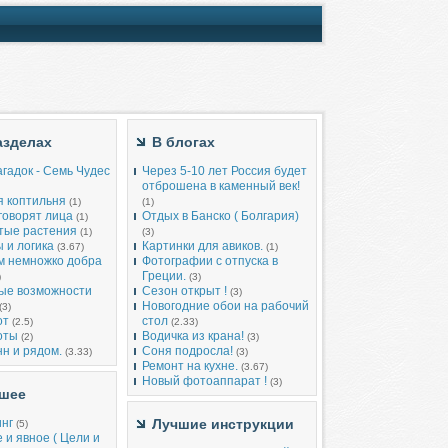
азделах
В блогах
гадок - Семь Чудес
Через 5-10 лет Россия будет
отброшена в каменный век!
я коптильня
(1)
(1)
говорят лица
Отдых в Банско ( Болгария)
(1)
тые растения
(1)
(3)
 и логика
Картинки для авиков.
(3.67)
(1)
м немножко добра
Фотографии с отпуска в
Греции.
)
(3)
ые возможности
Сезон открыт !
(3)
Новогодние обои на рабочий
(3)
от
стол
(2.5)
(2.33)
оты
Водичка из крана!
(2)
(3)
н и рядом.
Соня подросла!
(3.33)
(3)
Ремонт на кухне.
(3.67)
Новый фотоаппарат !
(3)
шее
нг
Лучшие инструкции
(5)
 и явное ( Цели и