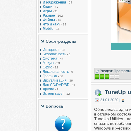
Изображения
- 64
Книги
- 17
Игры
- 31
Разное
- 102
Файлы
- 16
Что и как?
- 32
Mobile
- 18
Софт-разделы
Интернет
- 38
Безопасность
- 5
Система
- 44
Медиа
- 29
Офис
- 12
Раздел:
Программ
Локальная сеть
- 0
Графика
- 30
Визуализация
- 36
Для CD/DVD/BD
- 11
Другие
- 7
TuneUp ut
Screen saver
- 12
31.01.2020
|
Вопросы
Обновилась одна и
в отличном состоя
TuneUp Utilities -
снизить потреблен
Windows и жёстких