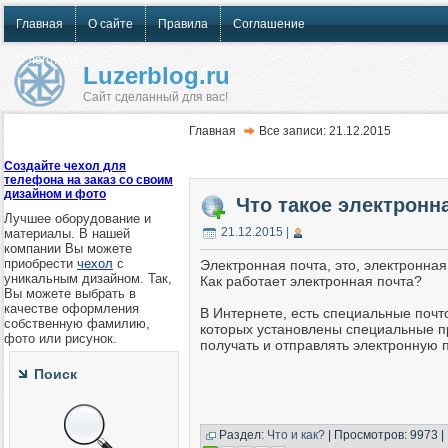
Главная
О сайте
Правила
Соглашение
О логотипе
Luzerblog.ru
Сайт сделанный для вас!
Главная
Все записи: 21.12.2015
Создайте чехол для
телефона на заказ со своим
дизайном и фото
Что такое электронн
Лучшее оборудование и
21.12.2015
|
материалы. В нашей
компании Вы можете
приобрести
чехол
с
Электронная почта, это, электронная 
уникальным дизайном. Так,
Как работает электронная почта?
Вы можете выбрать в
качестве оформления
В Интернете, есть специальные почт
собственную фамилию,
которых установлены специальные п
фото или рисунок.
получать и отправлять электронную п
Поиск
Раздел:
Что и как?
| Просмотров: 9973 |