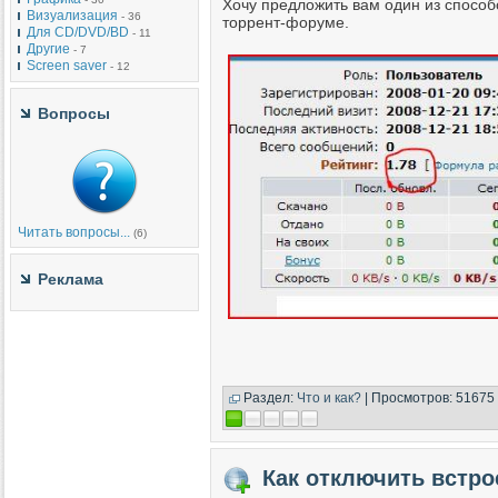
Хочу предложить вам один из способо
Визуализация
- 36
торрент-форуме.
Для CD/DVD/BD
- 11
Другие
- 7
Screen saver
- 12
Вопросы
Читать вопросы...
(6)
Реклама
Раздел:
Что и как?
| Просмотров: 51675 
Как отключить встро