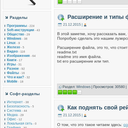
Расширение и типы 
Разделы
21.12.2015
|
Программы
- 224
Soft-инструкции
- 43
В этой заметке, хочу рассказать вам
Общество
- 29
Попробую сделать это нашим лузерс
Windows
- 38
Linux
- 9
Железо
Расширение файла, это то, что стои
- 5
Видео
readme.txt
- 116
Изображения
- 64
readme это имя файла.
Книги
- 17
txt его расширение или тип.
Игры
- 31
Разное
- 92
Файлы
- 16
Что и как?
- 32
Mobile
- 18
Раздел:
Windows
| Просмотров: 30580 |
Софт-разделы
Интернет
- 38
Безопасность
Как поднять свой рей
- 5
Система
- 44
Медиа
21.12.2015
|
- 29
Офис
- 12
Локальная сеть
- 0
О том, что это такое читаем здесь:
сс
Графика
- 30