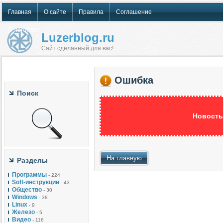
Главная
О сайте
Правила
Соглашение
О логотипе
Luzerblog.ru
Сайт сделанный для вас!
Ошибка
Поиск
Новость
На главную
Разделы
Программы
- 224
Soft-инструкции
- 43
Общество
- 30
Windows
- 38
Linux
- 9
Железо
- 5
Видео
- 116