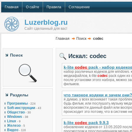
Главная
О сайте
Правила
Соглашение
О логотипе
Luzerblog.ru
Сайт сделанный для вас!
Главная
Поиск
codec
Поиск
Искал: codec
k-lite
codec
pack - набор кодеков
набор различных кодеков для windows. 
медиафайлов, k-lite
codec
pack один из
после установки этого набора, можно 
фильмов.
Разделы
что такокое кодеки и зачем они
я думаю, у всех возникает такая пробле
Программы
будь фильм, или послушать музыку мед
- 224
воспроизвести данный файл или воспроиз
Soft-инструкции
- 43
происходит это потому, что в системе н
Общество
- 30
Windows
- 38
Linux
- 9
k-lite
codec
pack 9.9.3
Железо
- 5
обновление кодеков от 13.05.2020 после
Видео
- 116
просмотром и прослушиванием медиа ф