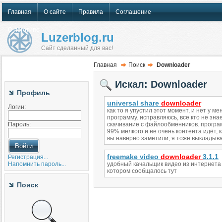
Главная
О сайте
Правила
Соглашение
О логотипе
Luzerblog.ru
Сайт сделанный для вас!
Главная
Поиск
Downloader
Искал: Downloader
Профиль
universal share
downloader
Логин:
как то я упустил этот момент, и нет у м
программу. исправляюсь, все кто не зна
Пароль:
скачивание с файлообменников. програм
99% мелкого и не очень контента идёт, к
вы наверно заметили, я тоже выкладываю
freemake video
downloader
3.1.1
Регистрация...
Напомнить пароль...
удобный качальщик видео из интернета 
котором сообщалось тут
Поиск